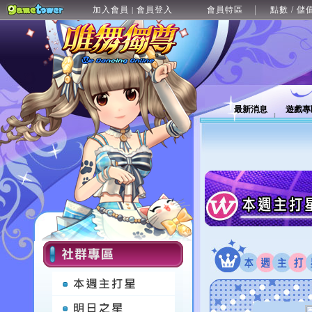
加入會員
會員登入
會員特區
點數 / 儲
|
最新消息
遊戲專