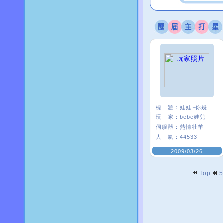
標 題：
娃娃~你幾歲ㄋ？
玩 家：
bebe娃兒
伺服器：
熱情牡羊
人 氣：
44533
2009/03/26
Top
5