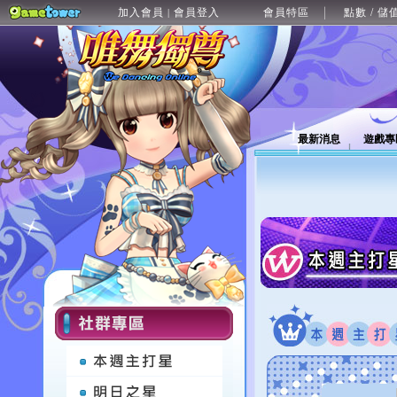
加入會員
會員登入
會員特區
點數 / 儲
|
最新消息
遊戲專