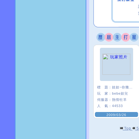
標 題：
娃娃~你幾歲ㄋ？
玩 家：
bebe娃兒
伺服器：
熱情牡羊
人 氣：
44533
2009/03/26
Top
5