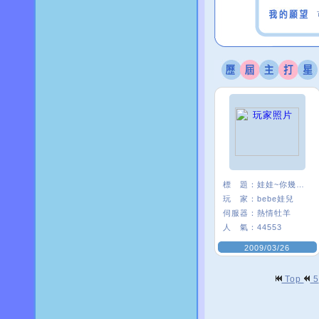
標 題：
娃娃~你幾歲ㄋ？
玩 家：
bebe娃兒
伺服器：
熱情牡羊
人 氣：
44553
2009/03/26
Top
5