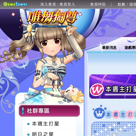
加入會員
會員登入
會員特區
點數 / 儲
|
最新消息
遊戲專