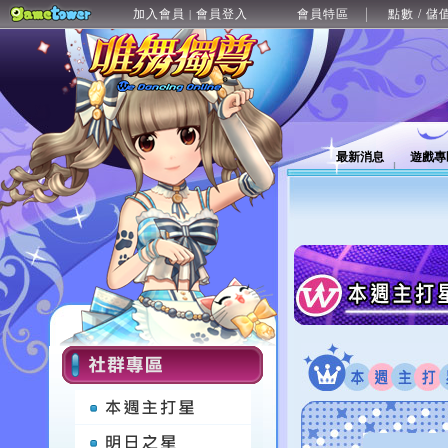
加入會員
會員登入
會員特區
點數 / 儲
|
最新消息
遊戲專