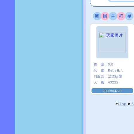
標 題：
0.0
玩 家：
Baby兔ㄦ
伺服器：
溫柔巨蟹
人 氣：
43222
2009/04/23
Top
5