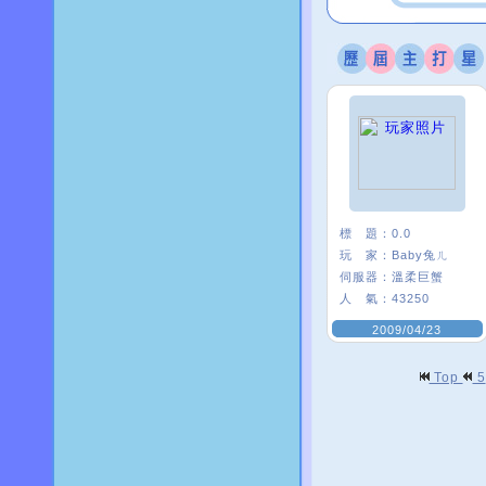
標 題：
0.0
玩 家：
Baby兔ㄦ
伺服器：
溫柔巨蟹
人 氣：
43250
2009/04/23
Top
5