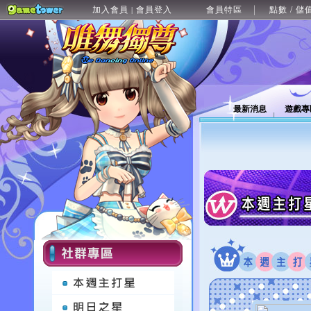
加入會員
會員登入
會員特區
點數 / 儲
|
最新消息
遊戲專