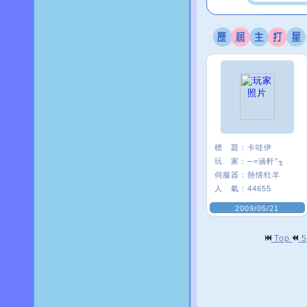
標 題：
卡哇伊
玩 家：
─=涵軒°╖
伺服器：
熱情牡羊
人 氣：
44655
2009/05/21
Top
5