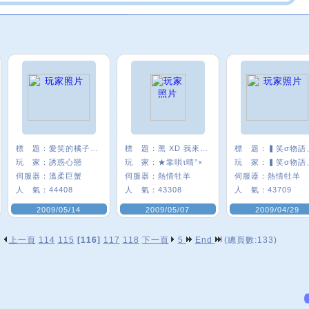
標 題：
愛笑的橘子=ˇ=
標 題：
黑 XD 我來哩
標 題：
▍笑σ物語
玩 家：
誘惑心戀
玩 家：
★靠唄τ晴°×
玩 家：
▍笑σ物語
伺服器：
溫柔巨蟹
伺服器：
熱情牡羊
伺服器：
熱情牡羊
人 氣：
44408
人 氣：
43308
人 氣：
43709
2009/05/14
2009/05/07
2009/04/29
上一頁
114
115
[116]
117
118
下一頁
5
End
(總頁數:133)