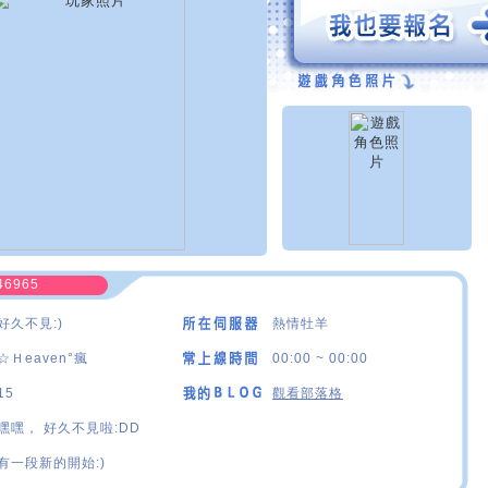
46965
好久不見:)
熱情牡羊
☆Ｈeaven°瘋
00:00 ~ 00:00
15
觀看部落格
嘿嘿， 好久不見啦:DD
有一段新的開始:)