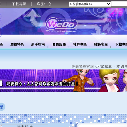
值
下載專區
客服中心
區
遊戲特色
新手指南
會員服務
社群專區
唯舞客服
下載專
‧玩家寫真 - 本週
唯舞獨尊官網