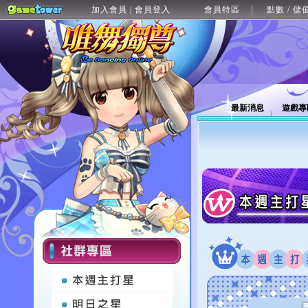
加入會員
會員登入
會員特區
點數 / 儲
|
最新消息
遊戲專