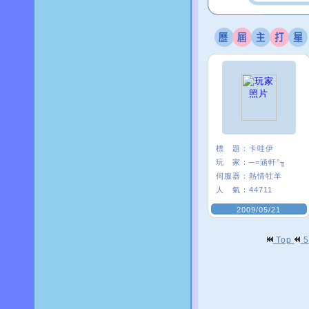
標 題：
卡哇伊
玩 家：
─=涵軒°╖
伺服器：
熱情牡羊
人 氣：
44711
2009/05/21
Top
5