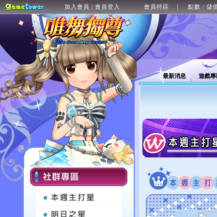
加入會員
會員登入
會員特區
點數 / 儲
|
最新消息
遊戲專