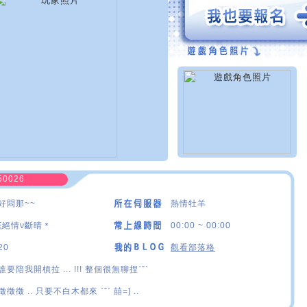
50026
好悶那~~
熱情牡羊
ξ絕情ν斷晴＊
00:00 ~ 00:00
20
觀看部落格
誰要陪我開槓拉 ... !!! 整個很無聊捏ˊˇˋ
徵徵徵 .. 只要不白木都來 ˊˇˋ 囍=] ..