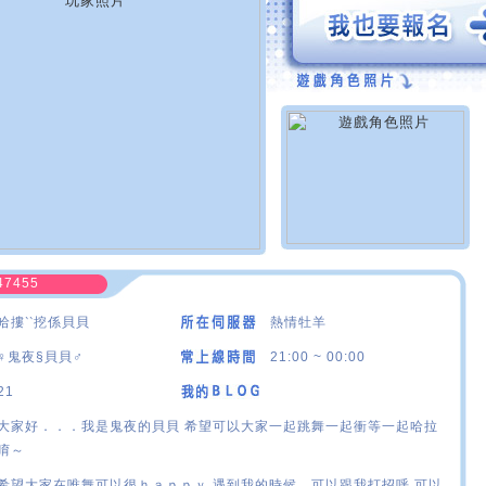
47455
哈摟‵‵挖係貝貝
熱情牡羊
♀鬼夜§貝貝♂
21:00 ~ 00:00
21
大家好．．．我是鬼夜的貝貝 希望可以大家一起跳舞一起衝等一起哈拉
唷～
希望大家在唯舞可以很ｈａｐｐｙ 遇到我的時候 可以跟我打招呼 可以