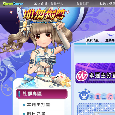
加入會員
會員登入
會員特區
點數 / 儲
|
最新消息
遊戲專