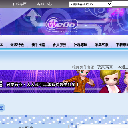
值
下載專區
客服中心
區
遊戲特色
新手指南
會員服務
社群專區
唯舞客服
下載專
‧玩家寫真 - 本週
唯舞獨尊官網