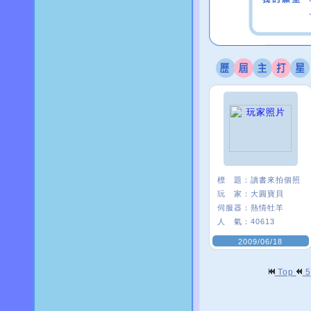
標 題：
讀書來拍個照
玩 家：
大圓寶貝
伺服器：
熱情牡羊
人 氣：
40613
2009/06/18
Top
5