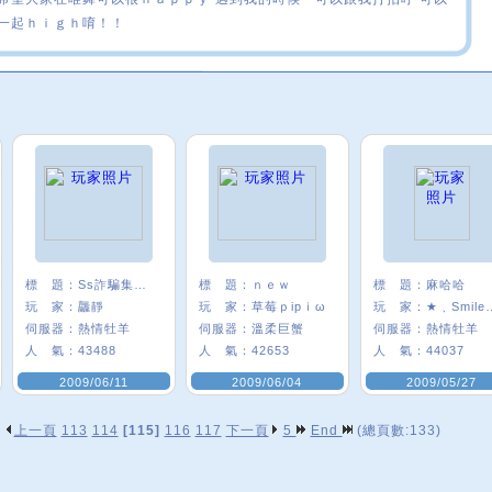
一起ｈｉｇｈ唷！！
標 題：
Ss詐騙集團sS
標 題：
ｎｅｗ
標 題：
麻哈哈
玩 家：
龘靜
玩 家：
草莓ｐipｉω
玩 家：
★﹑Sm
伺服器：
熱情牡羊
伺服器：
溫柔巨蟹
伺服器：
熱情牡羊
人 氣：
43488
人 氣：
42653
人 氣：
44037
2009/06/11
2009/06/04
2009/05/27
上一頁
113
114
[115]
116
117
下一頁
5
End
(總頁數:133)