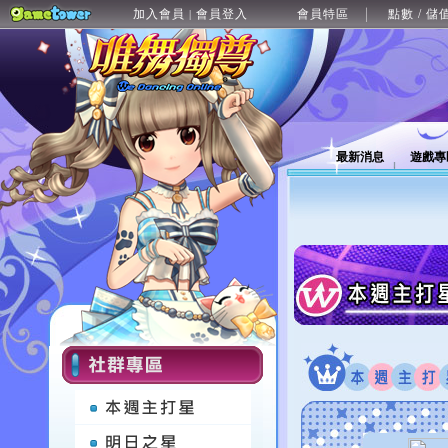
加入會員
會員登入
會員特區
點數 / 儲
|
最新消息
遊戲專