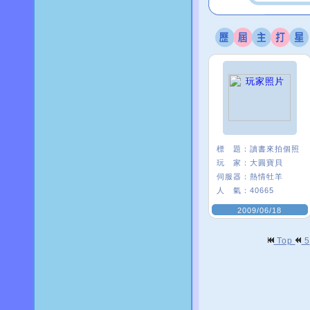
標 題：
讀書來拍個照
玩 家：
大圓寶貝
伺服器：
熱情牡羊
人 氣：
40665
2009/06/18
Top
5