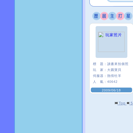
標 題：
讀書來拍個照
玩 家：
大圓寶貝
伺服器：
熱情牡羊
人 氣：
40642
2009/06/18
Top
5