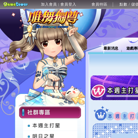
加入會員
會員登入
會員特區
點數 / 儲
|
最新消息
遊戲專