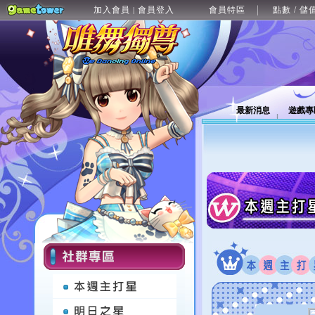
加入會員
會員登入
會員特區
點數 / 儲
|
最新消息
遊戲專