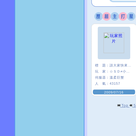
標 題：
請大家快來認識我
玩 家：
☆ＳＤ≠小麥×
伺服器：
溫柔巨蟹
人 氣：
43157
2009/07/16
Top
5