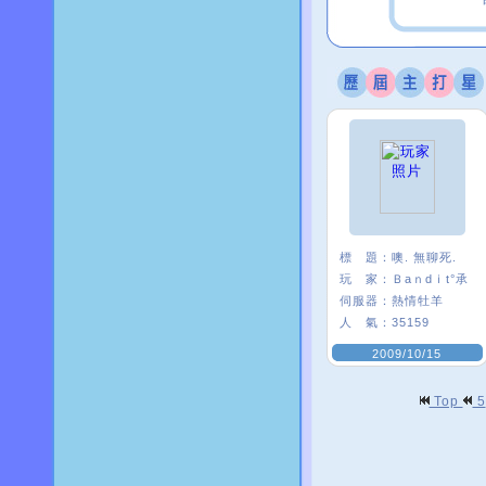
標 題：
噢. 無聊死.
玩 家：
Ｂaｎdｉt°承
伺服器：
熱情牡羊
人 氣：
35159
2009/10/15
Top
5