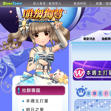
加入會員
會員登入
會員特區
點數 / 儲
|
最新消息
遊戲專