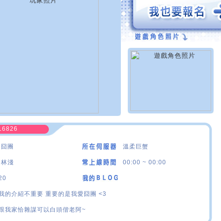
16826
·囧團
溫柔巨蟹
·林淺
00:00 ~ 00:00
20
我的介紹不重要 重要的是我愛囧團 <3
跟我家恰雜謀可以白頭偕老阿~