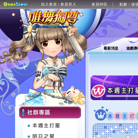
加入會員
會員登入
會員特區
點數 / 儲
|
最新消息
遊戲專