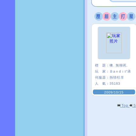
標 題：
噢. 無聊死.
玩 家：
Ｂaｎdｉt°承
伺服器：
熱情牡羊
人 氣：
35183
2009/10/15
Top
5