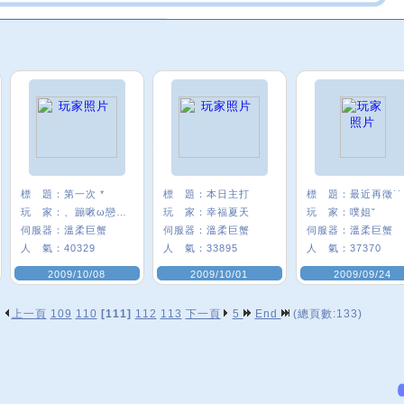
標 題：
第一次 *
標 題：
本日主打
標 題：
最近再徵˙˙
玩 家：
、蹦啾ω戀芽〃
玩 家：
幸福夏天
玩 家：
噗姐ˇ
伺服器：
溫柔巨蟹
伺服器：
溫柔巨蟹
伺服器：
溫柔巨蟹
人 氣：
40329
人 氣：
33895
人 氣：
37370
2009/10/08
2009/10/01
2009/09/24
上一頁
109
110
[111]
112
113
下一頁
5
End
(總頁數:133)