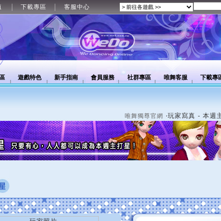
值
下載專區
客服中心
區
遊戲特色
新手指南
會員服務
社群專區
唯舞客服
下載專
‧玩家寫真 - 本週
唯舞獨尊官網