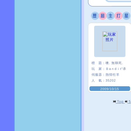
標 題：
噢. 無聊死.
玩 家：
Ｂaｎdｉt°承
伺服器：
熱情牡羊
人 氣：
35202
2009/10/15
Top
5