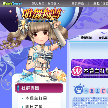
加入會員
會員登入
會員特區
點數 / 儲
|
最新消息
遊戲專