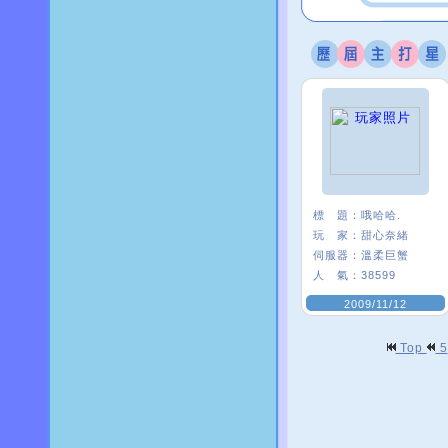
標 題：
哦哈哈.
玩 家：
甜心奈緒
伺服器：
溫柔巨蟹
人 氣：
38599
2009/11/12
Top
5