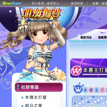
加入會員
會員登入
會員特區
點數 / 儲
|
最新消息
遊戲專