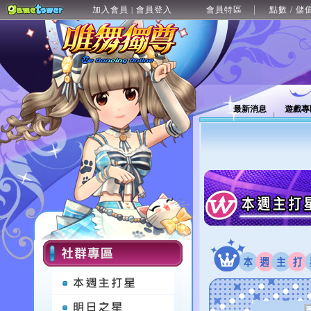
加入會員
會員登入
會員特區
點數 / 儲
|
最新消息
遊戲專