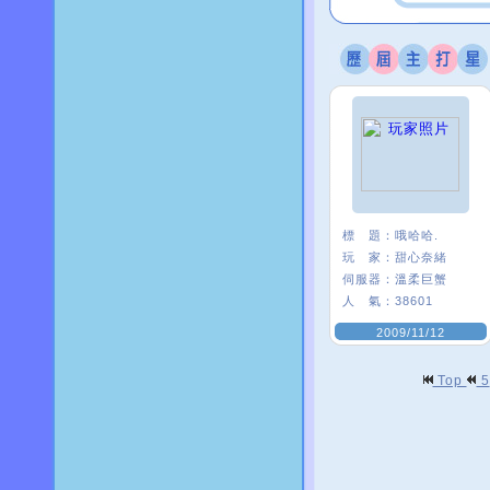
標 題：
哦哈哈.
玩 家：
甜心奈緒
伺服器：
溫柔巨蟹
人 氣：
38601
2009/11/12
Top
5