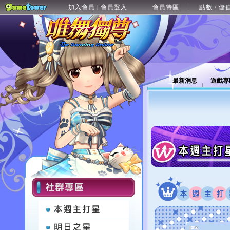
加入會員
會員登入
會員特區
點數 / 儲
|
最新消息
遊戲專