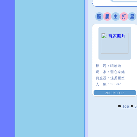
標 題：
哦哈哈.
玩 家：
甜心奈緒
伺服器：
溫柔巨蟹
人 氣：
38687
2009/11/12
Top
5