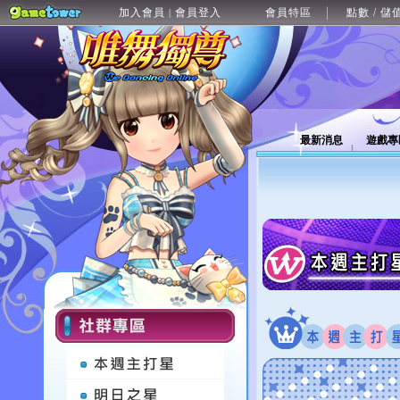
加入會員
會員登入
會員特區
點數 / 儲
|
最新消息
遊戲專