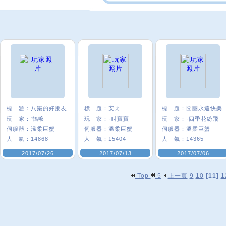
標 題：
八樂的好朋友
標 題：
安ㄤ
標 題：
囧團永遠快樂
玩 家：
‘鶴唳
玩 家：
·叫寶寶
玩 家：
·四季花紛飛
伺服器：
溫柔巨蟹
伺服器：
溫柔巨蟹
伺服器：
溫柔巨蟹
人 氣：
14868
人 氣：
15404
人 氣：
14365
2017/07/26
2017/07/13
2017/07/06
Top
5
上一頁
9
10
[11]
1