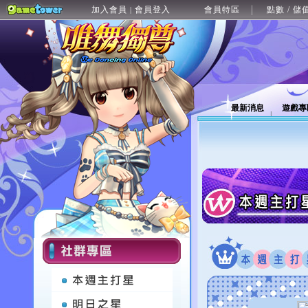
加入會員
會員登入
會員特區
點數 / 儲
|
最新消息
遊戲專