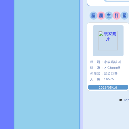
標 題：
小貓喵喵叫
玩 家：
〥ChocoΞ貘妡
伺服器：
溫柔巨蟹
人 氣：
16575
2018/05/16
To