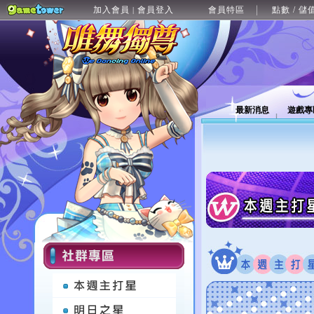
加入會員
會員登入
會員特區
點數 / 儲
|
最新消息
遊戲專