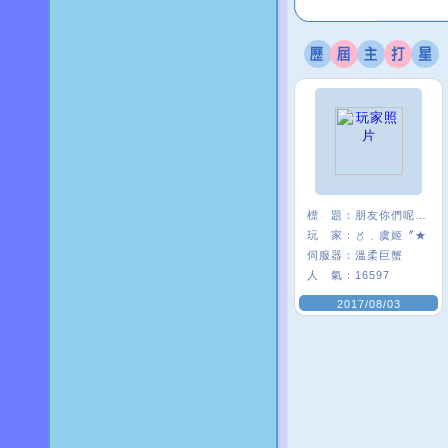
標 題：
朋友你們呢~~
玩 家：
〥﹑虞姬〞★
伺服器：
溫柔巨蟹
人 氣：
16597
2017/08/03