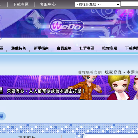
值
下載專區
客服中心
區
遊戲特色
新手指南
會員服務
社群專區
唯舞客服
下載專
‧玩家寫真 - 本週
唯舞獨尊官網