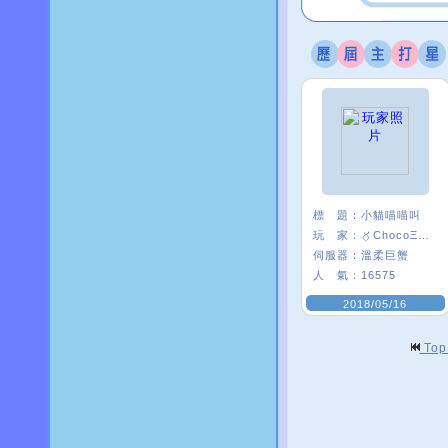
標 題：
小貓喵喵叫
玩 家：
〥ChocoΞ貘妡
伺服器：
溫柔巨蟹
人 氣：
16575
2018/05/16
To