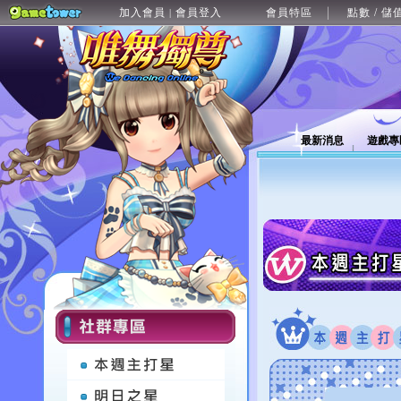
加入會員
會員登入
會員特區
點數 / 儲
|
最新消息
遊戲專