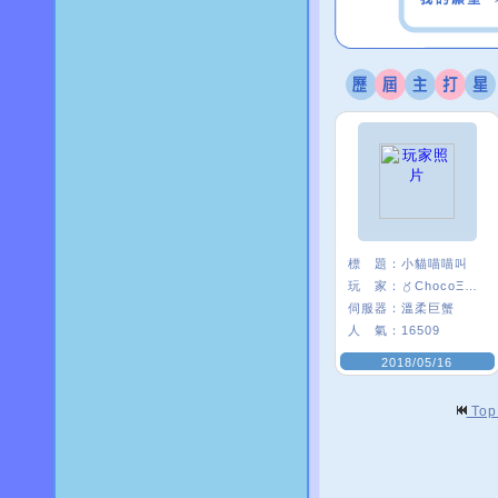
標 題：
小貓喵喵叫
玩 家：
〥ChocoΞ貘妡
伺服器：
溫柔巨蟹
人 氣：
16509
2018/05/16
To