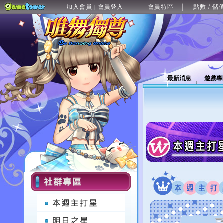
加入會員
會員登入
會員特區
點數 / 儲
|
最新消息
遊戲專