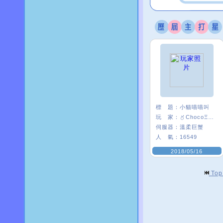
標 題：
小貓喵喵叫
玩 家：
〥ChocoΞ貘妡
伺服器：
溫柔巨蟹
人 氣：
16549
2018/05/16
To