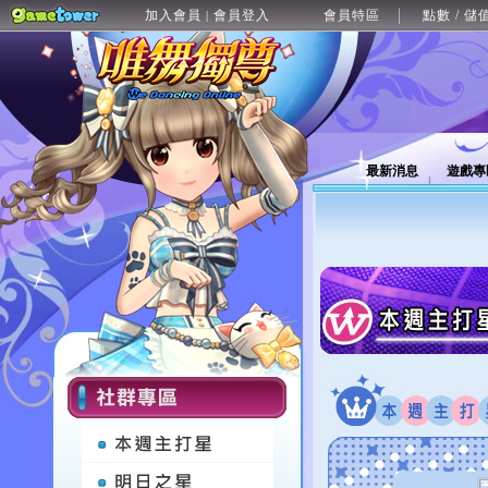
加入會員
會員登入
會員特區
點數 / 儲
|
最新消息
遊戲專