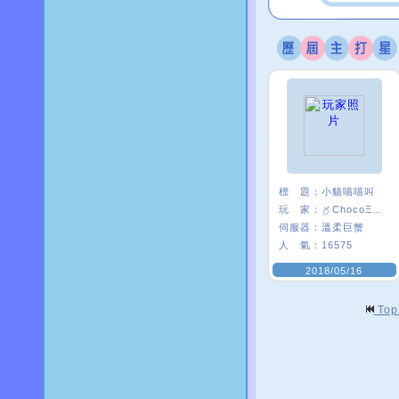
標 題：
小貓喵喵叫
玩 家：
〥ChocoΞ貘妡
伺服器：
溫柔巨蟹
人 氣：
16575
2018/05/16
To