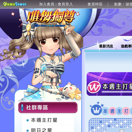
加入會員
會員登入
會員特區
點數 / 儲
|
最新消息
遊戲專