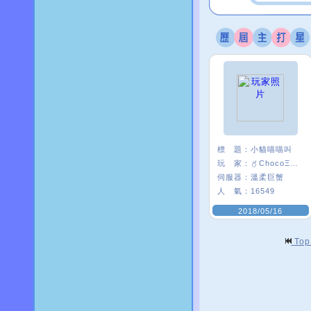
標 題：
小貓喵喵叫
玩 家：
〥ChocoΞ貘妡
伺服器：
溫柔巨蟹
人 氣：
16549
2018/05/16
To