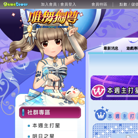
加入會員
會員登入
會員特區
點數 / 儲
|
最新消息
遊戲專