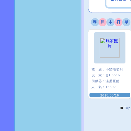
標 題：
小貓喵喵叫
玩 家：
〥ChocoΞ貘妡
伺服器：
溫柔巨蟹
人 氣：
16602
2018/05/16
To