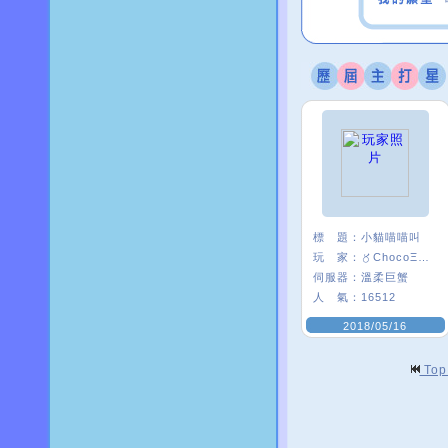
標 題：
小貓喵喵叫
玩 家：
〥ChocoΞ貘妡
伺服器：
溫柔巨蟹
人 氣：
16512
2018/05/16
To