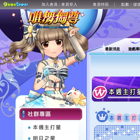
加入會員
會員登入
會員特區
點數 / 儲
|
最新消息
遊戲專