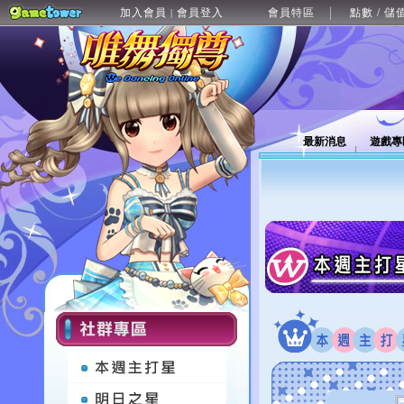
加入會員
會員登入
會員特區
點數 / 儲
|
最新消息
遊戲專