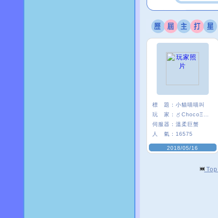
標 題：
小貓喵喵叫
玩 家：
〥ChocoΞ貘妡
伺服器：
溫柔巨蟹
人 氣：
16575
2018/05/16
To