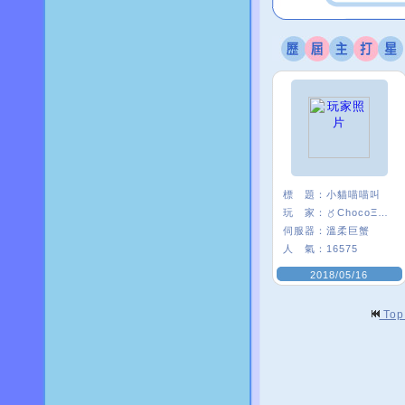
標 題：
小貓喵喵叫
玩 家：
〥ChocoΞ貘妡
伺服器：
溫柔巨蟹
人 氣：
16575
2018/05/16
To