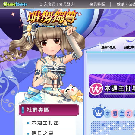
加入會員
會員登入
會員特區
點數 / 儲
|
最新消息
遊戲專