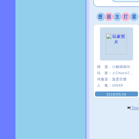
標 題：
小貓喵喵叫
玩 家：
〥ChocoΞ貘妡
伺服器：
溫柔巨蟹
人 氣：
16549
2018/05/16
To