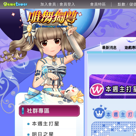
加入會員
會員登入
會員特區
點數 / 儲
|
最新消息
遊戲專