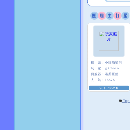
標 題：
小貓喵喵叫
玩 家：
〥ChocoΞ貘妡
伺服器：
溫柔巨蟹
人 氣：
16575
2018/05/16
To