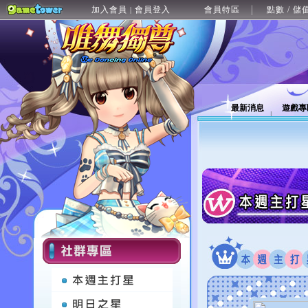
加入會員
會員登入
會員特區
點數 / 儲
|
最新消息
遊戲專