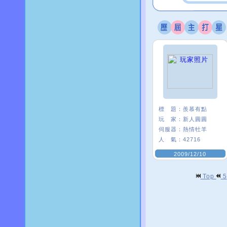
標 題：
羨慕有點
玩 家：
新人圓圓
伺服器：
熱情牡羊
人 氣：
42716
2009/12/10
Top
5