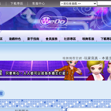
值
下載專區
客服中心
區
遊戲特色
新手指南
會員服務
社群專區
唯舞客服
下載專
‧玩家寫真 - 本週
唯舞獨尊官網