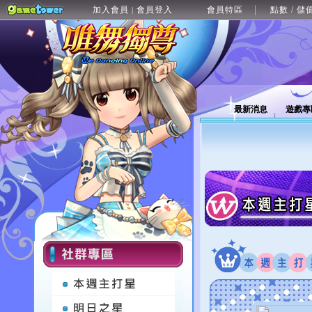
加入會員
會員登入
會員特區
點數 / 儲
|
最新消息
遊戲專