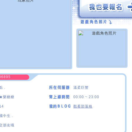
36895
點 .
溫柔巨蟹
★樂糖糖
00:00 ~ 23:00
14
觀看部落格
國中生 .
交朋友哦