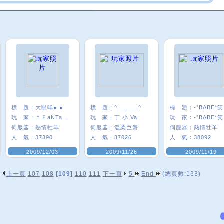
標 題：
大眼咩● ●
標 題：
^______^
標 題：
-°BABE*笑
玩 家：
＊ＦaNTaSy☆緋
玩 家：
丁 小 Va
玩 家：
-°BABE*笑
伺服器：
熱情牡羊
伺服器：
溫柔巨蟹
伺服器：
熱情牡羊
人 氣：
37390
人 氣：
37026
人 氣：
38092
2009/12/03
2009/11/26
2009/11/19
上一頁
107
108
[109]
110
111
下一頁
5
End
(總頁數:133)