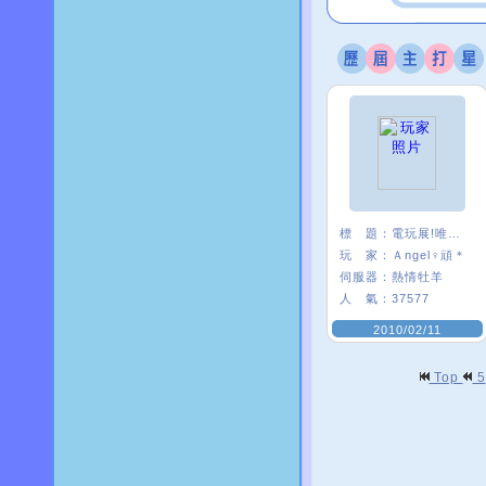
標 題：
電玩展!唯舞好棒ＸＤ
玩 家：
Ａngel♀頑＊
伺服器：
熱情牡羊
人 氣：
37577
2010/02/11
Top
5