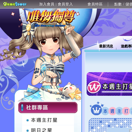
加入會員
會員登入
會員特區
點數 / 儲
|
最新消息
遊戲專