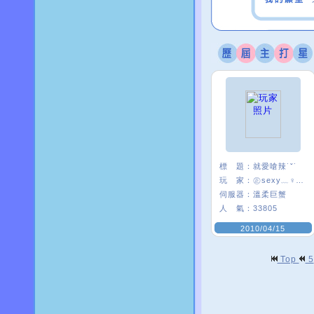
標 題：
就愛嗆辣˙ˇ˙
玩 家：
㊣sexy﹏♀喵㊣
伺服器：
溫柔巨蟹
人 氣：
33805
2010/04/15
Top
5