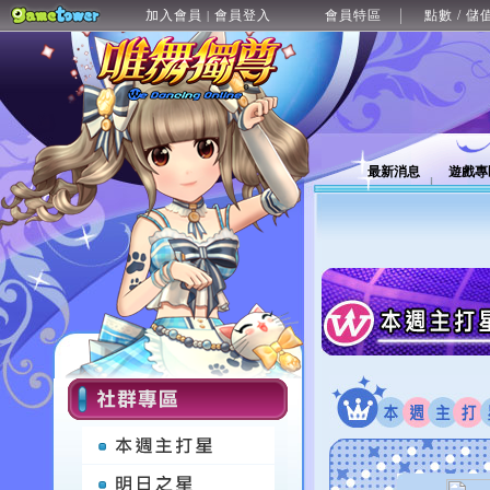
加入會員
會員登入
會員特區
點數 / 儲
|
最新消息
遊戲專