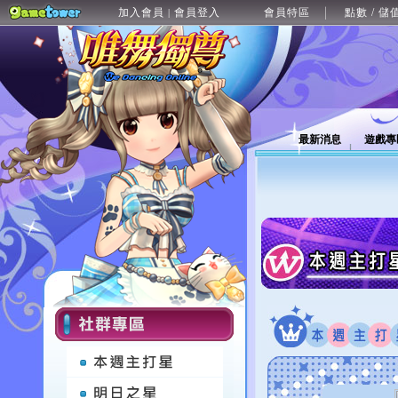
加入會員
會員登入
會員特區
點數 / 儲
|
最新消息
遊戲專