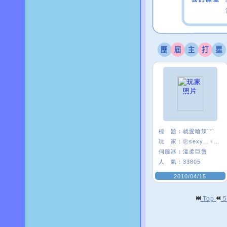
標 題：
就愛嗆辣˙ˇ˙
玩 家：
㊣sexy﹏♀喵㊣
伺服器：
溫柔巨蟹
人 氣：
33805
2010/04/15
Top
5