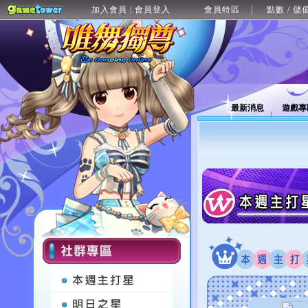
加入會員
會員登入
會員特區
點數 / 儲
|
最新消息
遊戲專