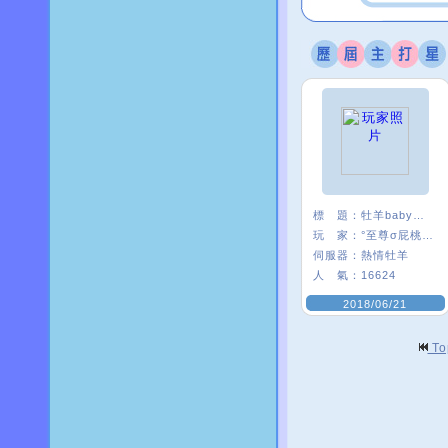
標 題：
牡羊baby嗨起來
玩 家：
°至尊σ屁桃﹑
伺服器：
熱情牡羊
人 氣：
16624
2018/06/21
T