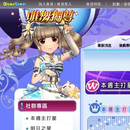
加入會員
會員登入
會員特區
點數 / 儲
|
最新消息
遊戲專