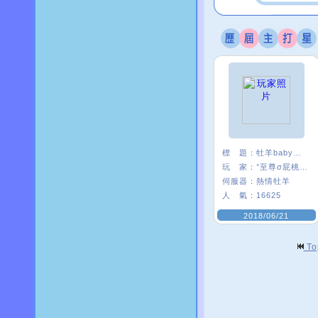
標 題：
牡羊baby嗨起來
玩 家：
°至尊σ屁桃﹑
伺服器：
熱情牡羊
人 氣：
16625
2018/06/21
T