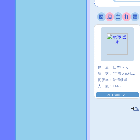
標 題：
牡羊baby嗨起來
玩 家：
°至尊σ屁桃﹑
伺服器：
熱情牡羊
人 氣：
16625
2018/06/21
T