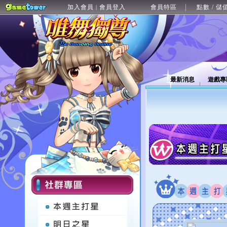
加入會員
會員登入
會員特區
點數 / 儲
|
最新消息
遊戲專