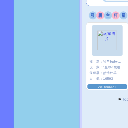
標 題：
牡羊baby嗨起來
玩 家：
°至尊σ屁桃﹑
伺服器：
熱情牡羊
人 氣：
16593
2018/06/21
To