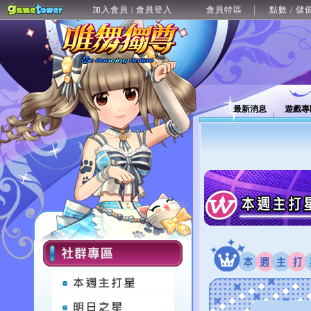
加入會員
會員登入
會員特區
點數 / 儲
|
最新消息
遊戲專