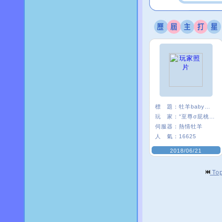
標 題：
牡羊baby嗨起來
玩 家：
°至尊σ屁桃﹑
伺服器：
熱情牡羊
人 氣：
16625
2018/06/21
To