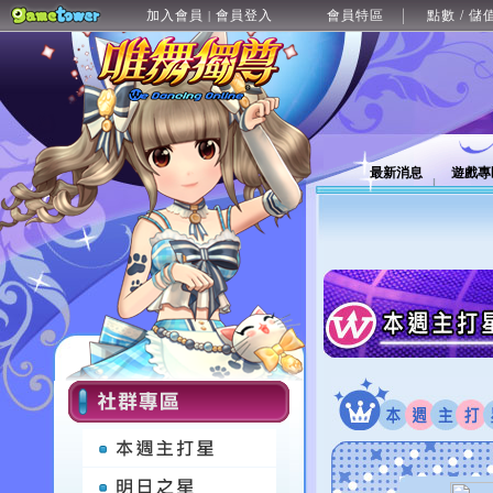
加入會員
會員登入
會員特區
點數 / 儲
|
最新消息
遊戲專