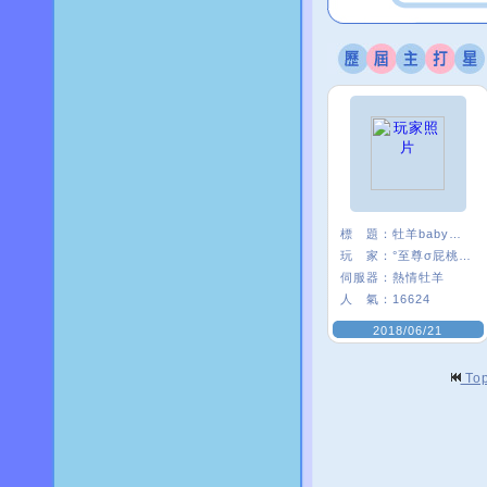
標 題：
牡羊baby嗨起來
玩 家：
°至尊σ屁桃﹑
伺服器：
熱情牡羊
人 氣：
16624
2018/06/21
To