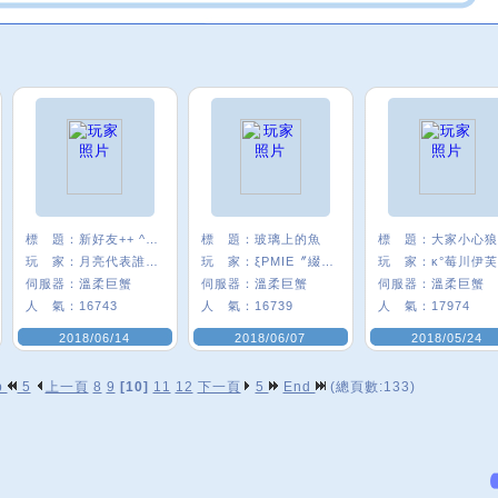
標 題：
新好友++ ^0^
標 題：
玻璃上的魚
標 題：
玩 家：
月亮代表誰心﹑
玩 家：
ξPMIE〞綴圓Q
玩 家：
κ°莓川伊芙
伺服器：
溫柔巨蟹
伺服器：
溫柔巨蟹
伺服器：
溫柔巨蟹
人 氣：
16743
人 氣：
16739
人 氣：
17974
2018/06/14
2018/06/07
2018/05/24
p
5
上一頁
8
9
[10]
11
12
下一頁
5
End
(總頁數:133)