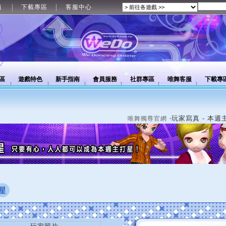
值
下載專區
客服中心
區
遊戲特色
新手指南
會員服務
社群專區
唯舞客服
下載專
‧玩家寫真 - 本週
唯舞獨尊官網