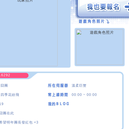
16292
·囧團
溫柔巨蟹
·四季花紛飛
00:00 ~ 00:00
19
囧團在此
希望明年團長發紅包 <3