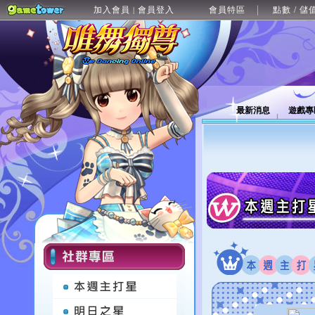
加入會員
會員登入
會員特區
點數 / 儲
|
最新消息
遊戲專