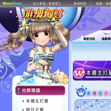
加入會員
會員登入
會員特區
點數 / 儲
|
最新消息
遊戲專