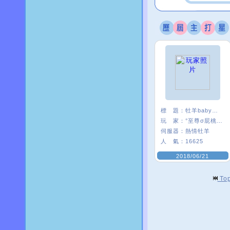
標 題：
牡羊baby嗨起來
玩 家：
°至尊σ屁桃﹑
伺服器：
熱情牡羊
人 氣：
16625
2018/06/21
To