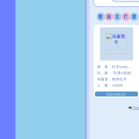
標 題：
牡羊baby嗨起來
玩 家：
°至尊σ屁桃﹑
伺服器：
熱情牡羊
人 氣：
16698
2018/06/21
To