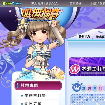
加入會員
會員登入
會員特區
點數 / 儲
|
最新消息
遊戲專