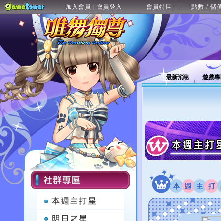
加入會員
會員登入
會員特區
點數 / 儲
|
最新消息
遊戲專