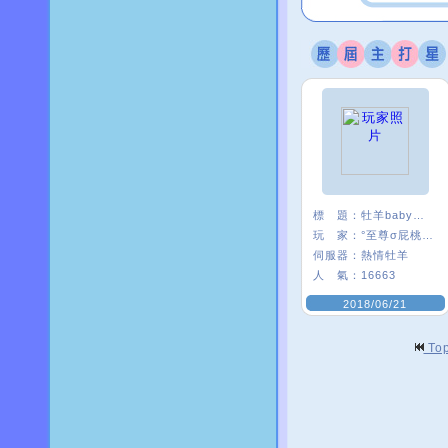
標 題：
牡羊baby嗨起來
玩 家：
°至尊σ屁桃﹑
伺服器：
熱情牡羊
人 氣：
16663
2018/06/21
To