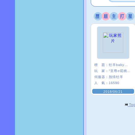
標 題：
牡羊baby嗨起來
玩 家：
°至尊σ屁桃﹑
伺服器：
熱情牡羊
人 氣：
16590
2018/06/21
To