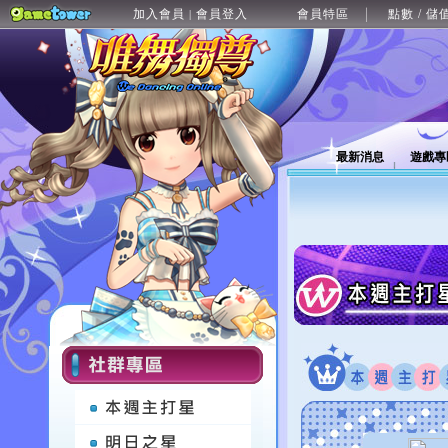
加入會員
會員登入
會員特區
點數 / 儲
|
最新消息
遊戲專