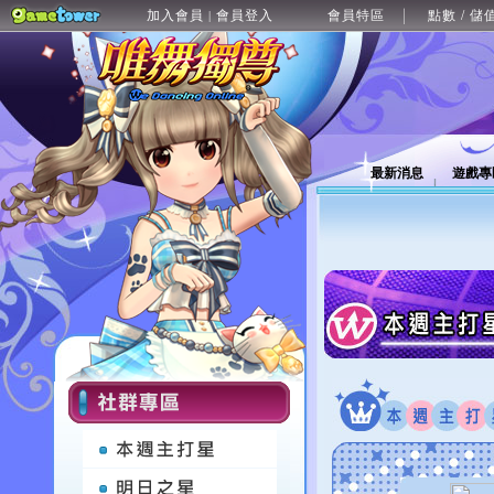
加入會員
會員登入
會員特區
點數 / 儲
|
最新消息
遊戲專