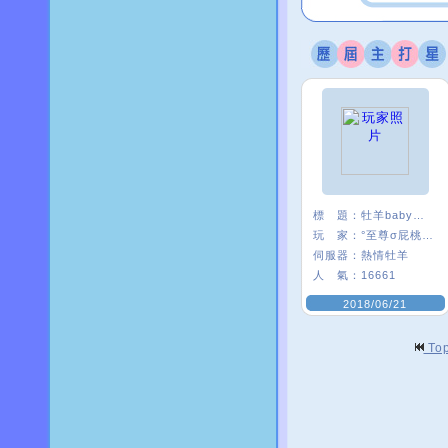
標 題：
牡羊baby嗨起來
玩 家：
°至尊σ屁桃﹑
伺服器：
熱情牡羊
人 氣：
16661
2018/06/21
To