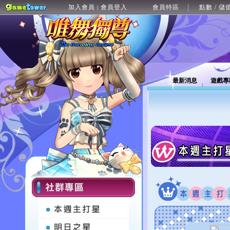
加入會員
會員登入
會員特區
點數 / 儲
|
最新消息
遊戲專