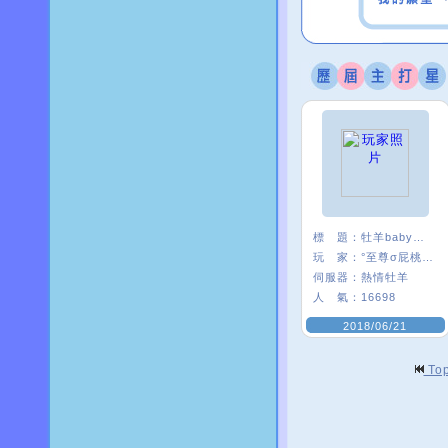
標 題：
牡羊baby嗨起來
玩 家：
°至尊σ屁桃﹑
伺服器：
熱情牡羊
人 氣：
16698
2018/06/21
To