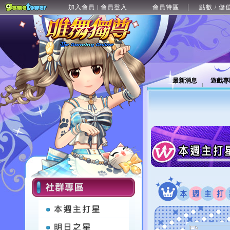
加入會員
會員登入
會員特區
點數 / 儲
|
最新消息
遊戲專