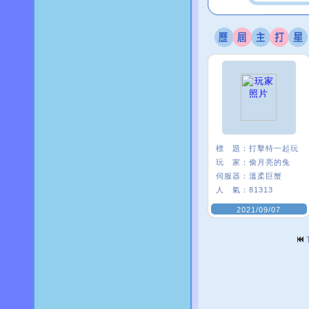
標 題：
打擊特一起玩
玩 家：
偷月亮的兔
伺服器：
溫柔巨蟹
人 氣：
81313
2021/09/07