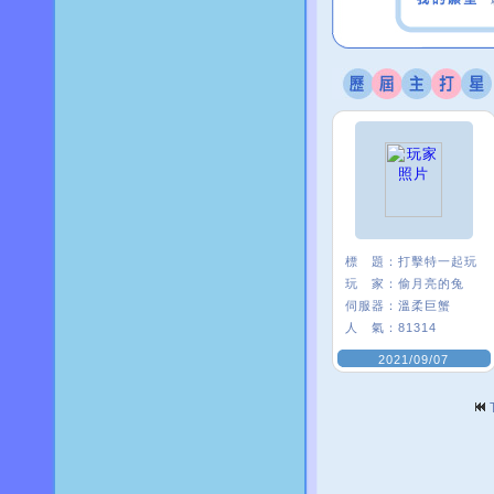
標 題：
打擊特一起玩
玩 家：
偷月亮的兔
伺服器：
溫柔巨蟹
人 氣：
81314
2021/09/07