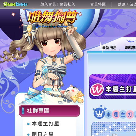
加入會員
會員登入
會員特區
點數 / 儲
|
最新消息
遊戲專